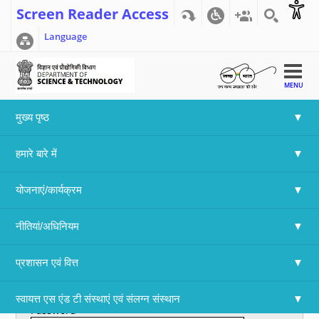
Screen Reader Access
Language
MENU
मुख्य पृष्ठ
Home
>>
Array
हमारे बारे में
User account
योजनाएं/कार्यक्रम
Primary tabs
Create new account
Log in
(active tab)
नीतियां/अधिनियम
Username
*
प्रशासन एवं वित्त
Enter your Department Of Science & Technology username.
स्वायत्त एस एंड टी संस्थाएं एवं संलग्न संस्थान
Password
*