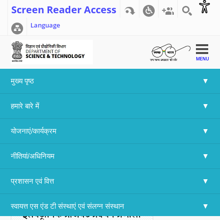
Screen Reader Access
Language
MENU
मुख्य पृष्ठ
Home
>>
इंटरनेशनल एडवांस्ड रिसर्च सेंटर फॉर पाउडर मेताल्लुर्ग्य एंड न्यू
हमारे बारे में
मैटेरियल्स, हैदराबाद
इंटरनेशनल एडवांस्ड रिसर्च सेंटर फॉर पाउडर मेताल्लुर्ग्य
योजनाएं/कार्यक्रम
एंड न्यू मैटेरियल्स, हैदराबाद
नीतियां/अधिनियम
वेबसाइट
प्रशासन एवं वित्त
स्वायत्त एस एंड टी संस्थाएं एवं संलग्न संस्थान