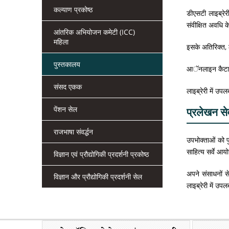
कल्याण प्रकोष्ठ
डीएसटी लाइब्रेर
संवीक्षित अवधि क
आंतरिक अभियोजन कमेटी (ICC)
महिला
इसके अतिरिक्त, 
पुस्तकालय
आॅनलाइन कैटाल
संसद एकक
लाइब्रेरी में उप
पेंशन सेल
प्रलेखन सेव
राजभाषा संवर्द्धन
उपभोक्ताओं को पु
साहित्य सर्वे 
विज्ञान एवं प्रौद्योगिकी प्रदर्शनी प्रकोष्ठ
अपने संसाधनों स
विज्ञान और प्रौद्योगिकी प्रदर्शनी सेल
लाइब्रेरी में उप