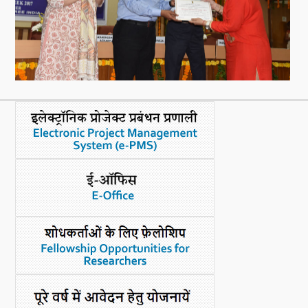
नया क्या है
डीएसटी डैशबोर्ड