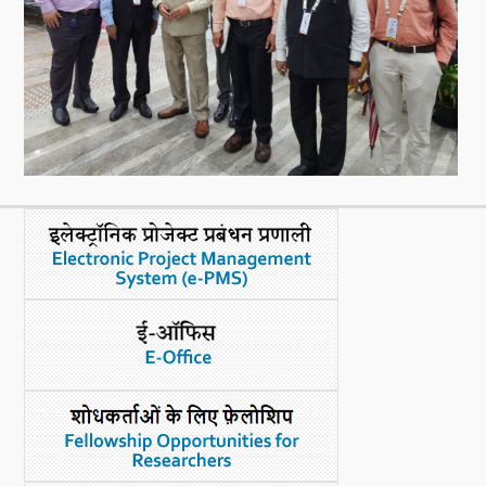
नया क्या है
डीएसटी डैशबोर्ड