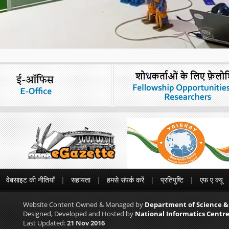
वेबसाइट की नीतियाँ
सहायता
हमसे संपर्क करें
प्रतिपुष्टि
एफ ए क्यू
Website Content Owned & Managed by
Department of Science &
Designed, Developed and Hosted by
National Informatics Centre
Last Updated:
21 Nov 2016