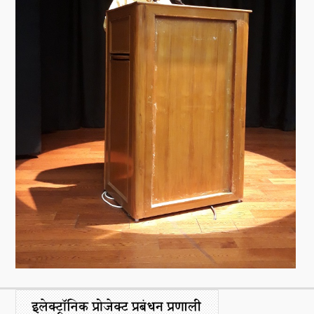
नया क्या है
डीएसटी डैशबोर्ड