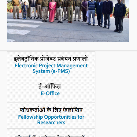
नया क्या है
डीएसटी डैशबोर्ड