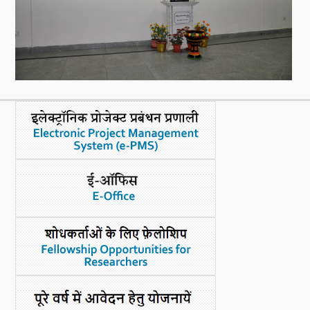
नया क्या है
डीएसटी डैशबोर्ड