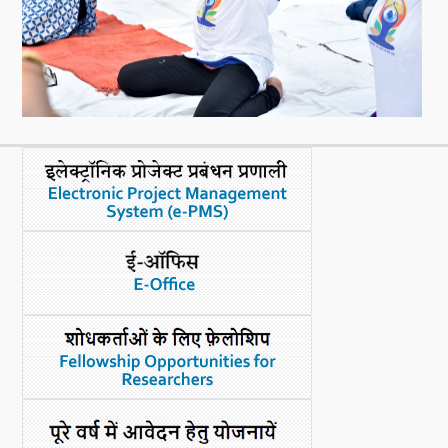
नया क्या है
डीएसटी डैशबोर्ड