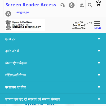
Screen Reader Access
Language
MENU
मुख्य पृष्ठ
Home
>>
Array
हमारे बारे में
इलेक्ट्रॉनिक प्रोजेक्ट मैनेजमेंट सिस्टम (ई-पीएमएस)
योजनाएं/कार्यक्रम
Electronic Project Management System (e-PMS)
नीतियां/अधिनियम
प्रशासन एवं वित्त
स्वायत्त एस एंड टी संस्थाएं एवं संलग्न संस्थान