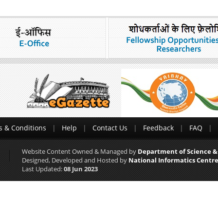
 & Conditions
Help
Contact Us
Feedback
FAQ
Website Content Owned & Managed by
Department of Science &
Designed, Developed and Hosted by
National Informatics Centre
Last Updated:
08 Jun 2023