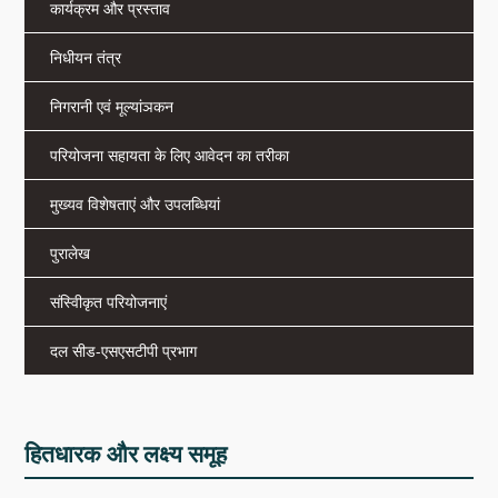
कार्यक्रम और प्रस्ताव
नया क्या है
निधीयन तंत्र
डीएसटी डैशबोर्ड
निगरानी एवं मूल्यांञकन
परियोजना सहायता के लिए आवेदन का तरीका
मुख्यव विशेषताएं और उपलब्धियां
पुरालेख
संस्वीिकृत परियोजनाएं
दल सीड-एसएसटीपी प्रभाग
हितधारक और लक्ष्य समूह